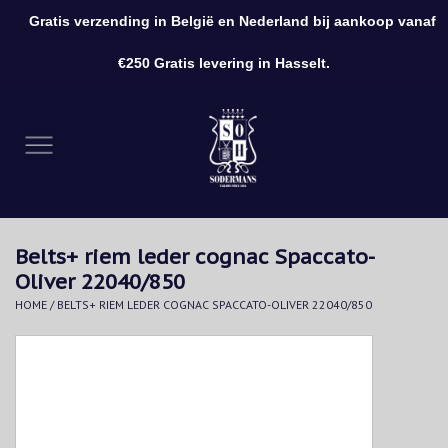
Gratis verzending in België en Nederland bij aankoop vanaf
0 Artikelen - €0,00
€250 Gratis levering in Hasselt.
Home
Kleding
Schoenen
Belts+ riem leder cognac Spaccato-
Accessoires
Oliver 22040/850
HOME
/
BELTS+ RIEM LEDER COGNAC SPACCATO-OLIVER 22040/850
Cadeaubon