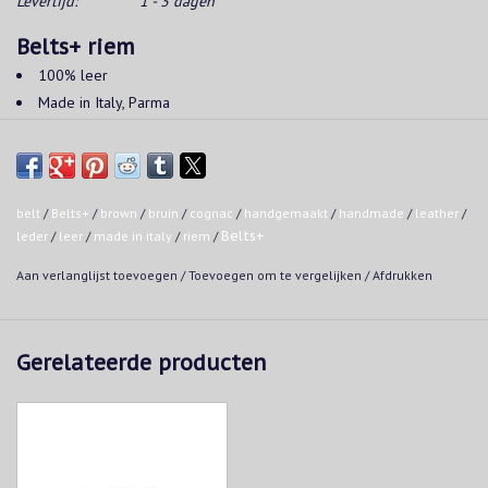
Levertijd:
1 - 3 dagen
Belts+ riem
100% leer
Made in Italy, Parma
Lengte aanpasbaar
belt
/
Belts+
/
brown
/
bruin
/
cognac
/
handgemaakt
/
handmade
/
leather
/
leder
/
leer
/
made in italy
/
riem
/
Belts+
Aan verlanglijst toevoegen
/
Toevoegen om te vergelijken
/
Afdrukken
Gerelateerde producten