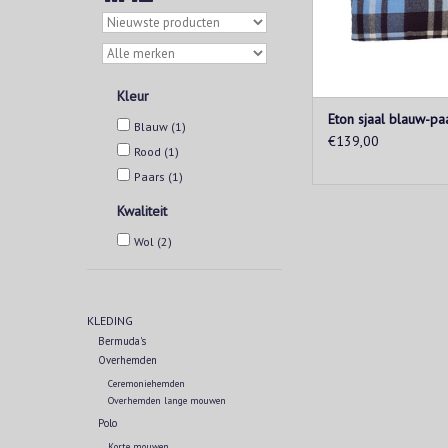
Kleur
Eton sjaal blauw-paa
Blauw
(1)
€139,00
Rood
(1)
Paars
(1)
Kwaliteit
Wol
(2)
KLEDING
Bermuda's
Overhemden
Ceremoniehemden
Overhemden lange mouwen
Polo
Korte mouwen