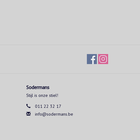
Sodermans
Stijl is onze stiel!
011 22 32 17
info@sodermans.be