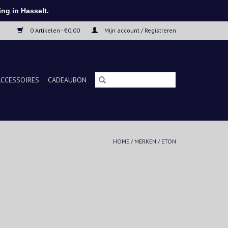
ng in Hasselt.
0 Artikelen - €0,00
Mijn account / Registreren
ACCESSOIRES
CADEAUBON
HOME
/
MERKEN
/
ETON