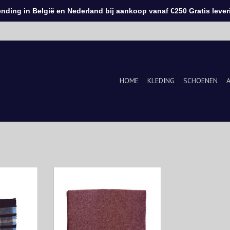
ding in België en Nederland bij aankoop vanaf €250 Gratis leveri
HOME
KLEDING
SCHOENEN
 van Eton
Bordeaux sjaal met het tijdloze
inowol. Een
visgraatmotief. Perfect wanneer
 enkele kast
de temperaturen dalen en
n.
gemakkelijk te combineren.
KELWAGEN
TOEVOEGEN AAN WINKELWAGEN