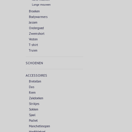
Lange mouwen
Broeken
Bodywarmers
Jassen
Ondergoed
Zwemshort
Vesten
T-shirt
Truien
SCHOENEN
ACCESSOIRES
Bretellen
Das
Riem
Zakdoeken
Strikjes
Sokken
Sjaal
Pochet
Manchetknopen
Hoofddeksel