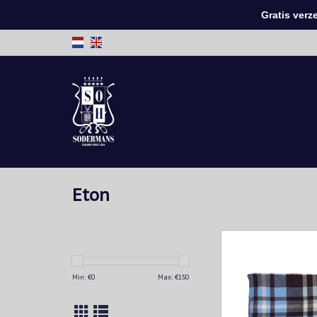
Gratis verzen
Eton
Warme geruite sjaal
gemaakt uit fijne mer
klassieker die in geen
Min: €
0
Max: €
150
kan ontbreke
TOEVOEGEN AAN WIN