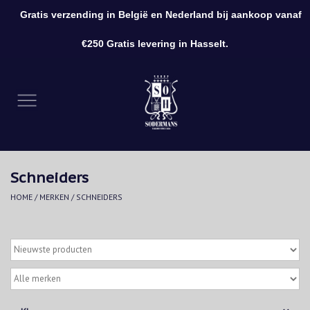
Gratis verzending in België en Nederland bij aankoop vanaf
0 Artikelen - €0,00
€250 Gratis levering in Hasselt.
Home
Kleding
Schoenen
Schneiders
Accessoires
HOME
/
MERKEN
/
SCHNEIDERS
Cadeaubon