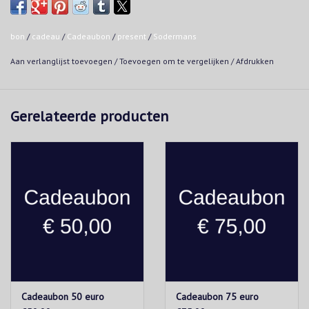
Twijfel dan niet om ons te contacteren.
bon
/
cadeau
/
Cadeaubon
/
present
/
Sodermans
Aan verlanglijst toevoegen
/
Toevoegen om te vergelijken
/
Afdrukken
Gerelateerde producten
Cadeaubon 50 euro
Cadeaubon 75 euro