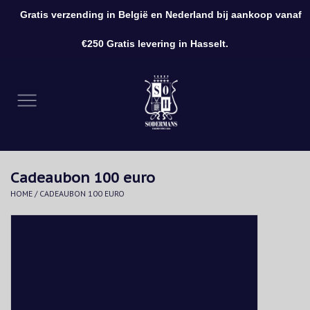
Gratis verzending in België en Nederland bij aankoop vanaf
0 Artikelen - €0,00
€250 Gratis levering in Hasselt.
Home
Kleding
Schoenen
Cadeaubon 100 euro
Accessoires
HOME
/
CADEAUBON 100 EURO
Cadeaubon