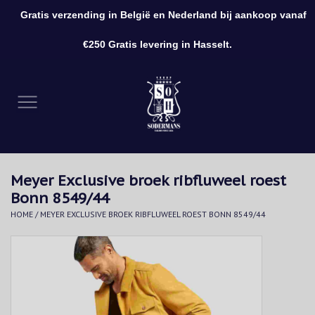
Gratis verzending in België en Nederland bij aankoop vanaf
0 Artikelen - €0,00
€250 Gratis levering in Hasselt.
Home
Kleding
Schoenen
Meyer Exclusive broek ribfluweel roest
Accessoires
Bonn 8549/44
HOME
/
MEYER EXCLUSIVE BROEK RIBFLUWEEL ROEST BONN 8549/44
Cadeaubon