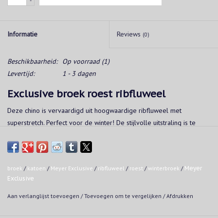
-
Informatie
Reviews
(0)
Beschikbaarheid:
Op voorraad
(1)
Levertijd:
1 - 3 dagen
Exclusive broek roest ribfluweel
Deze chino is vervaardigd uit hoogwaardige ribfluweel met
superstretch. Perfect voor de winter! De stijlvolle uitstraling is te
danken aan het handwerk dat te pas komt bij elke broek. Combineer
je broek met een lekkere warme wintertrui, of draag het met een
vest voor een zakelijke outfit.
broek
/
katoen
/
Meyer Exclusive
/
ribfluweel
/
roest
/
winterbroek
/
Meyer
Model: Bonn
Exclusive
Chino met ronde inschuifzakken
’Modern Fit’ pasvorm met slank silhouet
Aan verlanglijst toevoegen
/
Toevoegen om te vergelijken
/
Afdrukken
Voetwijdte 38 cm