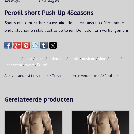
Levertijd:
1 - 3 dagen
Perofil short Push Up 4Seasons
Shorts met een zachte, nauwsluitende lijn en push-up effect, om te
ondersteunen en stabiliteit te verlenen. De naden zijn verborgen om
direct contact met de huid te voorkomen.
Ook verkrijgbaar in blauw en wit.
Kwaliteit:
4seasons
/
black
/
boxer
/
ondergoed
/
perofil
/
push up
/
short
/
shorts
/
underwear
/
zwart
/
Perofil
90% katoen - 10% elastan
Aan verlanglijst toevoegen
/
Toevoegen om te vergelijken
/
Afdrukken
Wasvoorschrift:
40°C in een wascyclus voor fijne was
Niet in de droger
Gerelateerde producten