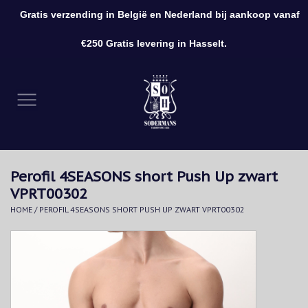
Gratis verzending in België en Nederland bij aankoop vanaf
0 Artikelen - €0,00
€250 Gratis levering in Hasselt.
Home
Kleding
Schoenen
Perofil 4SEASONS short Push Up zwart
Accessoires
VPRT00302
HOME
/
PEROFIL 4SEASONS SHORT PUSH UP ZWART VPRT00302
Cadeaubon