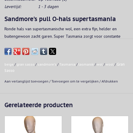
Levertijd:
1 - 3 dagen
Sandmore's pull O-hals supertasmania
Ronde hals van supertasmanische wol, een extra fijn, helder en
buitengewoon zacht garen. Super Tasmania zorgt voor constante
bescherming, warmte in de winter, frisheid in de zomer en zachtheid
op de huid 365 dagen per jaar.
Kwaliteit:
beige
/
gran sasso
/
sandmore's
/
Tasmania
/
tasmanië
/
wol
/
wool
/
Gran
Made in Italy
Sasso
100% wol - Tasmania
Aan verlanglijst toevoegen
/
Toevoegen om te vergelijken
/
Afdrukken
Wasvoorschrift:
Handwas (wolprogramma 30°C)
Geen droogkast
Gerelateerde producten
Droogkuis
Strijkijzer: maximaal 150°C