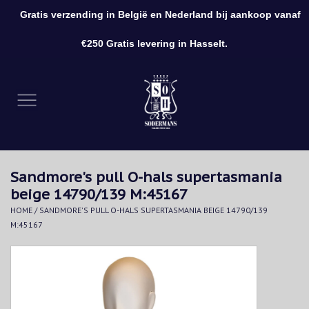
Gratis verzending in België en Nederland bij aankoop vanaf
0 Artikelen - €0,00
€250 Gratis levering in Hasselt.
Home
Kleding
Schoenen
Sandmore's pull O-hals supertasmania
Accessoires
beige 14790/139 M:45167
HOME
/
SANDMORE'S PULL O-HALS SUPERTASMANIA BEIGE 14790/139
Cadeaubon
M:45167