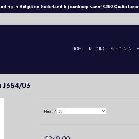
ding in België en Nederland bij aankoop vanaf €250 Gratis leveri
HOME
KLEDING
SCHOENEN
 J364/03
Maat:
*
€249,00