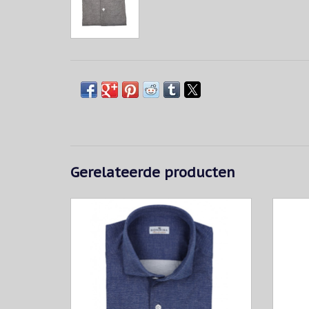
Gerelateerde producten
Blauw katoenen jersey-hemd uit de Sonrisa
Blauw k
"Fior di cotone" collectie. Het hemd heeft
"Fior 
een semi-slim pasvorm. De stof is erg fijn
een se
van structuur en heeft een aangename
van 
elastische structuur in breedte en
el
lengterichting, wat het dragen erg
le
comfortabel maakt.
TOEVOEGEN AAN WINKELWAGEN
T