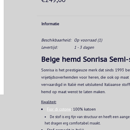
Informatie
Beschikbaarheid:
Op voorraad
(1)
Levertijd:
1 - 3 dagen
Beige hemd Sonrisa Semi-
Sonrisa is het prestigieuze merk dat sinds 1993 b
vrijetijdsoverhemden voor heren, die ook op ma
vervaardigd in Italië met uitsluitend Italiaanse st
hemd op maat wenst te laten maken.
Kwaliteit:
Fior di cotone
: 100% katoen
De stof is erg fijn van structuur en heeft een aang
het dragen erg comfortabel maakt.
Stof gemaakt in Italië