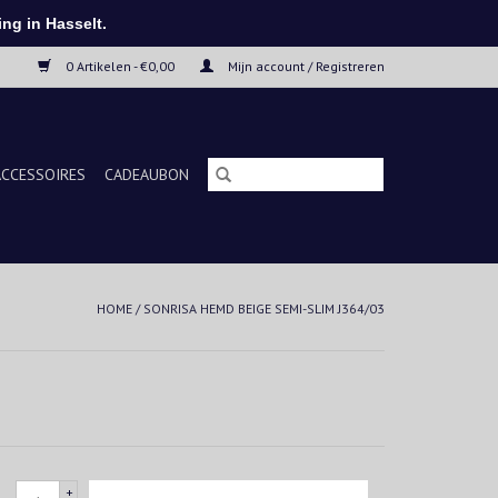
ng in Hasselt.
0 Artikelen - €0,00
Mijn account / Registreren
ACCESSOIRES
CADEAUBON
HOME
/
SONRISA HEMD BEIGE SEMI-SLIM J364/03
+