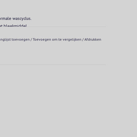
ormale wascyclus.
t bleekmiddel.
anglijst toevoegen
/
Toevoegen om te vergelijken
/
Afdrukken