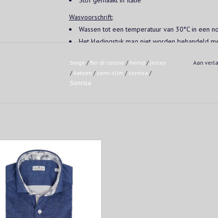
Wasvoorschrift:
Wassen tot een temperatuur van 30°C in een n
Het kledingstuk mag niet worden behandeld me
Matig heet strijken (150°C).
beige
/
fior di cotone
/
hemd
/
jersey
Aan verl
/
katoen
/
semi-slim
/
sonrisa
/
Sonrisa
atoenen jersey-hemd uit de Sonrisa
di cotone" collectie. Het hemd heeft
mi-slim pasvorm. De stof is erg fijn
structuur en heeft een aangename
astische structuur in breedte en
ngterichting, wat het dragen erg
comfortabel maakt.
OEVOEGEN AAN WINKELWAGEN