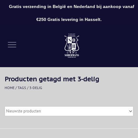
Gratis verzending in België en Nederland bij aankoop vanaf
0 Artikelen - €0,00
€250 Gratis levering in Hasselt.
Home
Kleding
Schoenen
Producten getagd met 3-delig
Accessoires
HOME
/
TAGS
/
3-DELIG
Cadeaubon