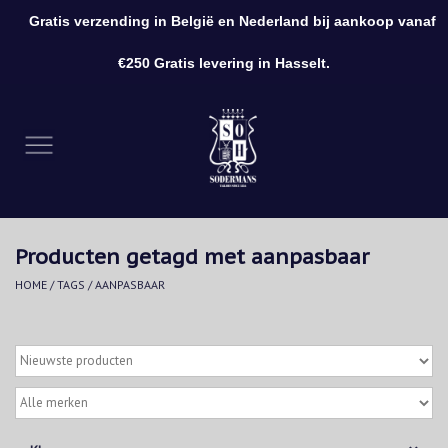
Gratis verzending in België en Nederland bij aankoop vanaf
0 Artikelen - €0,00
€250 Gratis levering in Hasselt.
Home
Kleding
Schoenen
Producten getagd met aanpasbaar
Accessoires
HOME
/
TAGS
/
AANPASBAAR
Cadeaubon