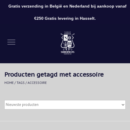
Gratis verzending in België en Nederland bij aankoop vanaf
0 Artikelen - €0,00
€250 Gratis levering in Hasselt.
Home
Kleding
Schoenen
Producten getagd met accessoire
Accessoires
HOME
/
TAGS
/
ACCESSOIRE
Cadeaubon