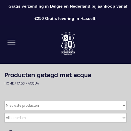
Gratis verzending in België en Nederland bij aankoop vanaf
0 Artikelen - €0,00
€250 Gratis levering in Hasselt.
Home
Kleding
Schoenen
Producten getagd met acqua
Accessoires
HOME
/
TAGS
/
ACQUA
Cadeaubon