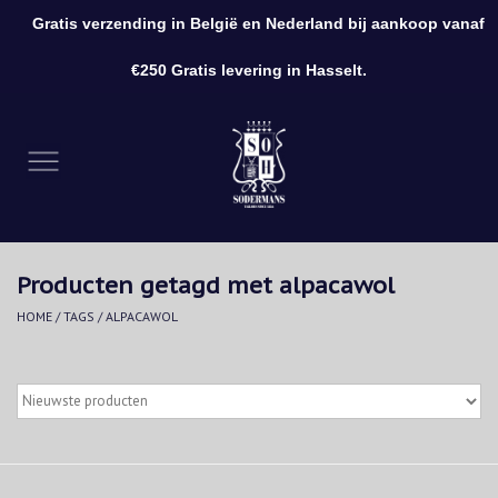
Gratis verzending in België en Nederland bij aankoop vanaf
0 Artikelen - €0,00
€250 Gratis levering in Hasselt.
Home
Kleding
Schoenen
Producten getagd met alpacawol
Accessoires
HOME
/
TAGS
/
ALPACAWOL
Cadeaubon