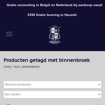
Gratis verzending in België en Nederland bij aankoop vanaf
0 Artikelen - €0,00
€250 Gratis levering in Hasselt.
Home
Kleding
Schoenen
Producten getagd met binnenbroek
Accessoires
HOME
/
TAGS
/
BINNENBROEK
Cadeaubon