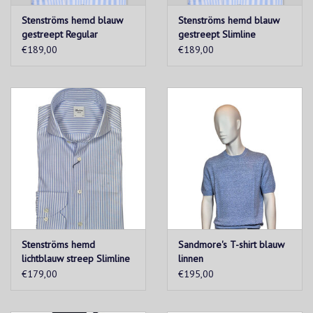
Stenströms hemd blauw
Stenströms hemd blauw
gestreept Regular
gestreept Slimline
€189,00
€189,00
Stenströms hemd
Sandmore's T-shirt blauw
lichtblauw streep Slimline
linnen
€179,00
€195,00