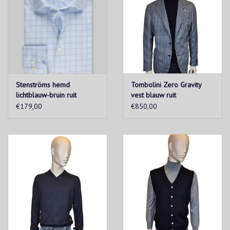
Stenströms hemd
Tombolini Zero Gravity
lichtblauw-bruin ruit
vest blauw ruit
Slimline
€179,00
€850,00