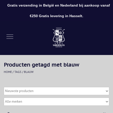
Gratis verzending in België en Nederland bij aankoop vanaf
0 Artikelen - €0,00
€250 Gratis levering in Hasselt.
Home
Kleding
Schoenen
Producten getagd met blauw
Accessoires
HOME
/
TAGS
/
BLAUW
Cadeaubon