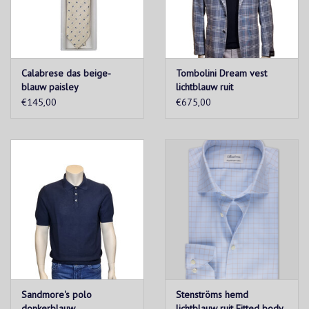
Calabrese das beige-
Tombolini Dream vest
blauw paisley
lichtblauw ruit
€145,00
€675,00
Sandmore's polo
Stenströms hemd
donkerblauw
lichtblauw ruit Fitted body