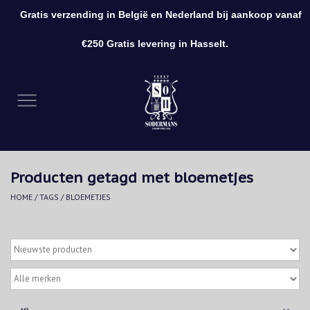
Gratis verzending in België en Nederland bij aankoop vanaf
0 Artikelen - €0,00
€250 Gratis levering in Hasselt.
Home
Kleding
Schoenen
Producten getagd met bloemetjes
Accessoires
HOME
/
TAGS
/
BLOEMETJES
Cadeaubon