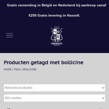
Gratis verzending in België en Nederland bij aankoop vanaf
0 Artikelen - €0,00
€250 Gratis levering in Hasselt.
Home
Kleding
Schoenen
Producten getagd met bollicine
Accessoires
HOME
/
TAGS
/
BOLLICINE
Cadeaubon