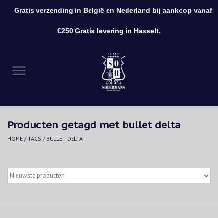
Gratis verzending in België en Nederland bij aankoop vanaf
0 Artikelen - €0,00
€250 Gratis levering in Hasselt.
Home
Kleding
Schoenen
Producten getagd met bullet delta
Accessoires
HOME
/
TAGS
/
BULLET DELTA
Cadeaubon