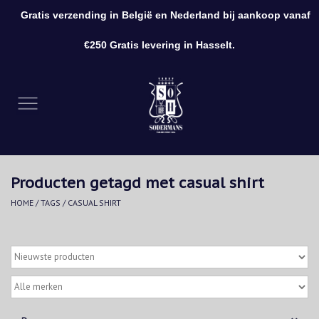
Gratis verzending in België en Nederland bij aankoop vanaf
0 Artikelen - €0,00
€250 Gratis levering in Hasselt.
Home
Kleding
Schoenen
Producten getagd met casual shirt
Accessoires
HOME
/
TAGS
/
CASUAL SHIRT
Cadeaubon