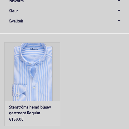
Pasvorm
Kleur
Kwaliteit
Stenströms hemd blauw
gestreept Regular
€189,00