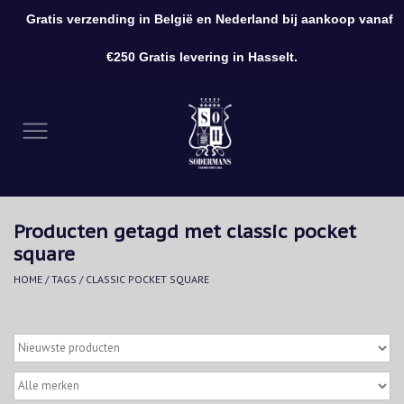
Gratis verzending in België en Nederland bij aankoop vanaf
0 Artikelen - €0,00
€250 Gratis levering in Hasselt.
Home
Kleding
Schoenen
Producten getagd met classic pocket
Accessoires
square
HOME
/
TAGS
/
CLASSIC POCKET SQUARE
Cadeaubon