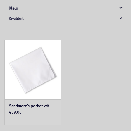
Kleur
Kwaliteit
Sandmore's pochet wit
€59,00