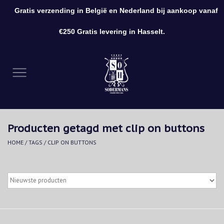
Gratis verzending in België en Nederland bij aankoop vanaf
0 Artikelen - €0,00
€250 Gratis levering in Hasselt.
Home
Kleding
Schoenen
Producten getagd met clip on buttons
Accessoires
HOME
/
TAGS
/
CLIP ON BUTTONS
Cadeaubon