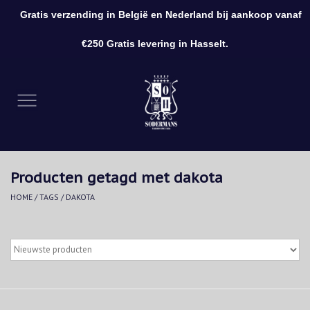
Gratis verzending in België en Nederland bij aankoop vanaf
0 Artikelen - €0,00
€250 Gratis levering in Hasselt.
Home
Kleding
Schoenen
Producten getagd met dakota
Accessoires
HOME
/
TAGS
/
DAKOTA
Cadeaubon