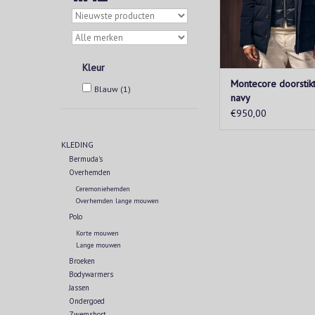
Kleur
Montecore doorstik
Blauw
(1)
navy
€950,00
KLEDING
Bermuda's
Overhemden
Ceremoniehemden
Overhemden lange mouwen
Polo
Korte mouwen
Lange mouwen
Broeken
Bodywarmers
Jassen
Ondergoed
Zwemshort