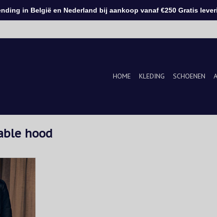
ding in België en Nederland bij aankoop vanaf €250 Gratis leveri
HOME
KLEDING
SCHOENEN
able hood
hnische stof
zien van een
opper en
ap.
KELWAGEN