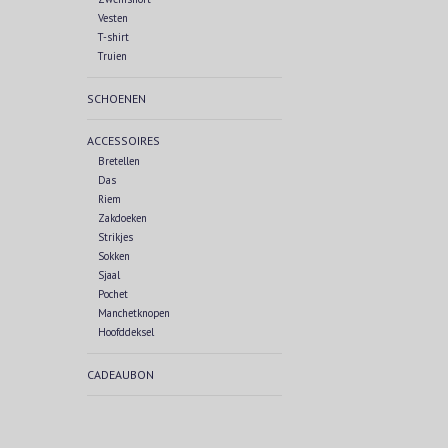
Vesten
T-shirt
Truien
SCHOENEN
ACCESSOIRES
Bretellen
Das
Riem
Zakdoeken
Strikjes
Sokken
Sjaal
Pochet
Manchetknopen
Hoofddeksel
CADEAUBON