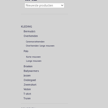
KLEDING
Bermuda's
Overhemden
Ceremoniehemden
Overhemden lange mouwen
Polo
Korte mouwen
Lange mouwen
Broeken
Bodywarmers
Jassen
Ondergoed
Zwemshort
Vesten
T-shirt
Truien