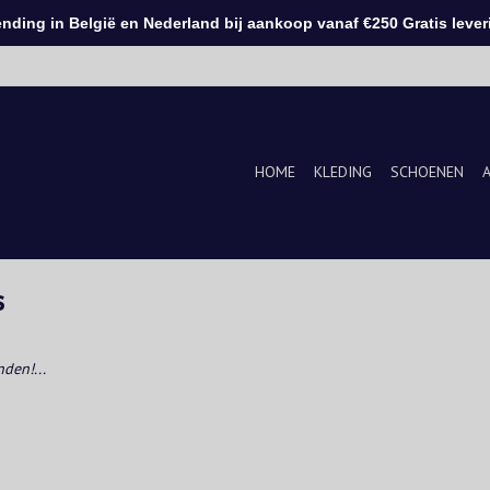
ding in België en Nederland bij aankoop vanaf €250 Gratis leveri
HOME
KLEDING
SCHOENEN
s
den!...