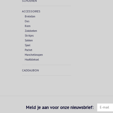
SCHOENEN
ACCESSOIRES
Bretellen
Das
Riem
Zakdoeken
Strikjes
Sokken
Sjaal
Pochet
Manchetknopen
Hoofddeksel
CADEAUBON
Meld je aan voor onze nieuwsbrief: