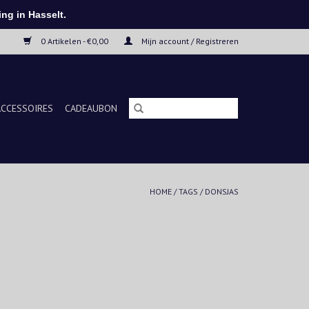
ng in Hasselt.
0 Artikelen - €0,00
Mijn account / Registreren
ACCESSOIRES
CADEAUBON
HOME
/
TAGS
/
DONSJAS