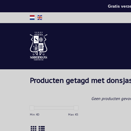
Gratis verzen
Producten getagd met donsja
Geen producten gevon
Min: €
0
Max: €
5