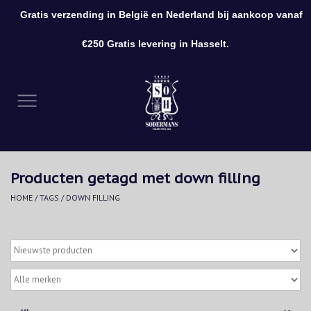
Gratis verzending in België en Nederland bij aankoop vanaf
0 Artikelen - €0,00
€250 Gratis levering in Hasselt.
Home
Kleding
Schoenen
Producten getagd met down filling
Accessoires
HOME
/
TAGS
/
DOWN FILLING
Cadeaubon