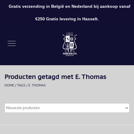
Gratis verzending in België en Nederland bij aankoop vanaf
0 Artikelen - €0,00
€250 Gratis levering in Hasselt.
Home
Kleding
Schoenen
Producten getagd met E. Thomas
Accessoires
HOME
/
TAGS
/
E. THOMAS
Cadeaubon