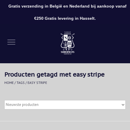
Gratis verzending in België en Nederland bij aankoop vanaf
0 Artikelen - €0,00
€250 Gratis levering in Hasselt.
Home
Kleding
Schoenen
Producten getagd met easy stripe
Accessoires
HOME
/
TAGS
/
EASY STRIPE
Cadeaubon