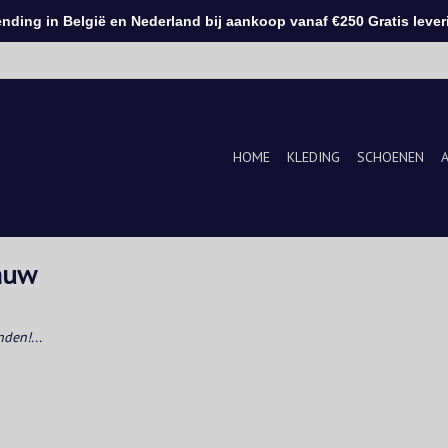
ding in België en Nederland bij aankoop vanaf €250 Gratis leveri
HOME
KLEDING
SCHOENEN
auw
den!...