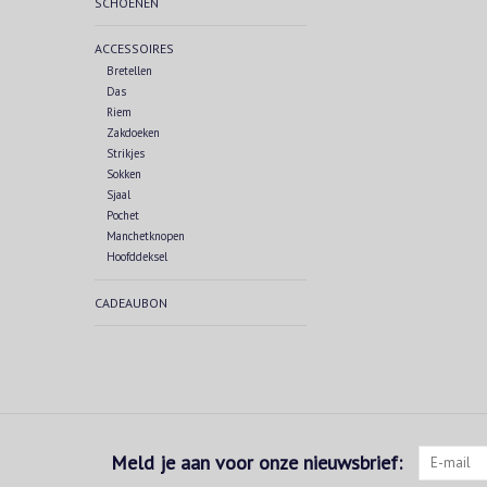
SCHOENEN
ACCESSOIRES
Bretellen
Das
Riem
Zakdoeken
Strikjes
Sokken
Sjaal
Pochet
Manchetknopen
Hoofddeksel
CADEAUBON
Meld je aan voor onze nieuwsbrief: