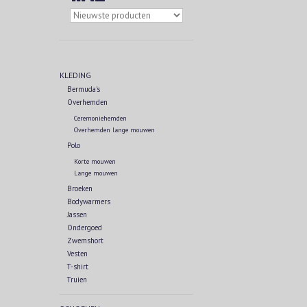
KLEDING
Bermuda's
Overhemden
Ceremoniehemden
Overhemden lange mouwen
Polo
Korte mouwen
Lange mouwen
Broeken
Bodywarmers
Jassen
Ondergoed
Zwemshort
Vesten
T-shirt
Truien