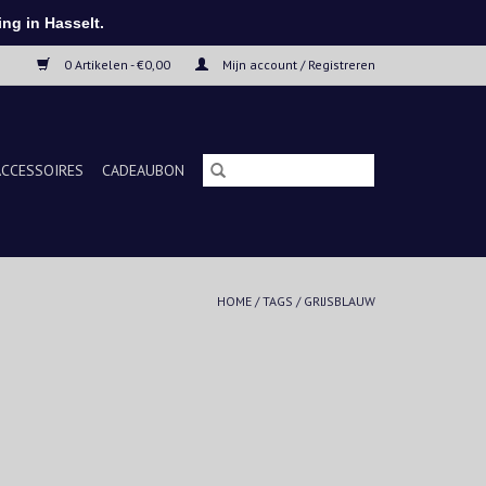
ng in Hasselt.
0 Artikelen - €0,00
Mijn account / Registreren
ACCESSOIRES
CADEAUBON
HOME
/
TAGS
/
GRIJSBLAUW