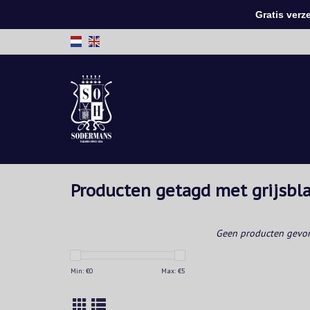
Gratis verzen
Producten getagd met grijsbl
Geen producten gevon
Min: €
0
Max: €
5