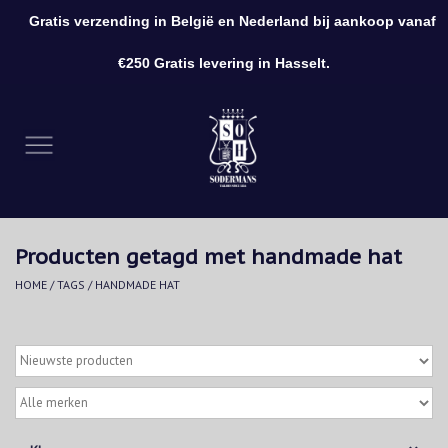
Gratis verzending in België en Nederland bij aankoop vanaf
0 Artikelen - €0,00
€250 Gratis levering in Hasselt.
Home
Kleding
Schoenen
Producten getagd met handmade hat
Accessoires
HOME
/
TAGS
/
HANDMADE HAT
Cadeaubon