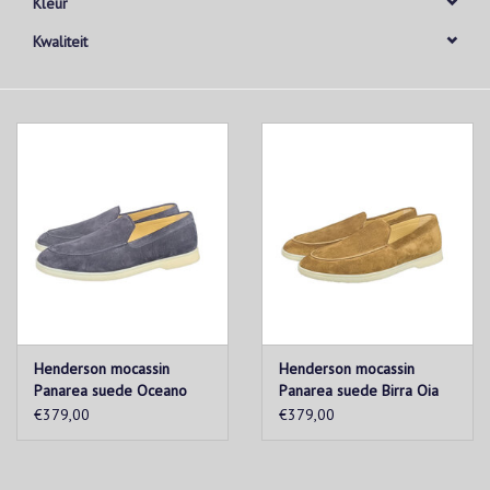
Kleur
Kwaliteit
Henderson mocassin
Henderson mocassin
Panarea suede Oceano
Panarea suede Birra Oia
Oia
€379,00
€379,00