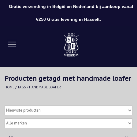
Gratis verzending in België en Nederland bij aankoop vanaf
0 Artikelen - €0,00
€250 Gratis levering in Hasselt.
Home
Kleding
Schoenen
Producten getagd met handmade loafer
Accessoires
HOME
/
TAGS
/
HANDMADE LOAFER
Cadeaubon