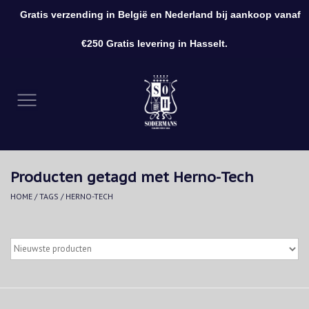
Gratis verzending in België en Nederland bij aankoop vanaf
0 Artikelen - €0,00
€250 Gratis levering in Hasselt.
Home
Kleding
Schoenen
Producten getagd met Herno-Tech
Accessoires
HOME
/
TAGS
/
HERNO-TECH
Cadeaubon