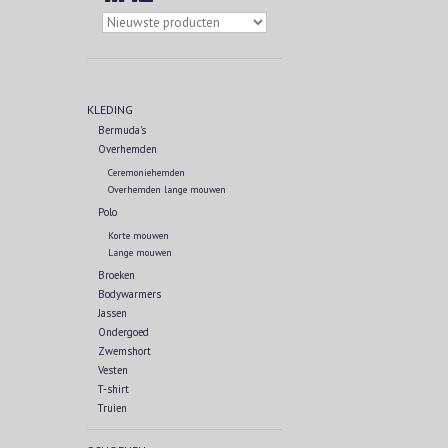
KLEDING
Bermuda's
Overhemden
Ceremoniehemden
Overhemden lange mouwen
Polo
Korte mouwen
Lange mouwen
Broeken
Bodywarmers
Jassen
Ondergoed
Zwemshort
Vesten
T-shirt
Truien