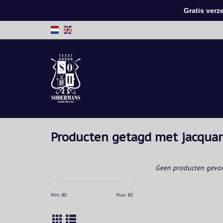
Gratis verzen
Producten getagd met jacqua
Geen producten gevon
Min: €
0
Max: €
5