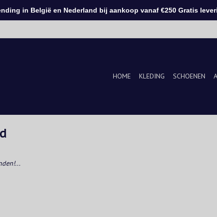
ding in België en Nederland bij aankoop vanaf €250 Gratis leveri
HOME
KLEDING
SCHOENEN
rd
den!...