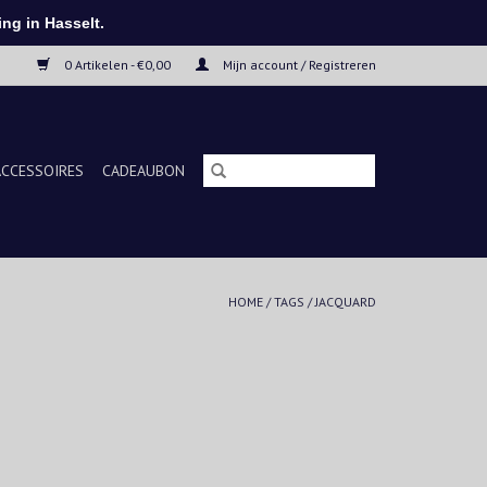
ng in Hasselt.
0 Artikelen - €0,00
Mijn account / Registreren
ACCESSOIRES
CADEAUBON
HOME
/
TAGS
/
JACQUARD