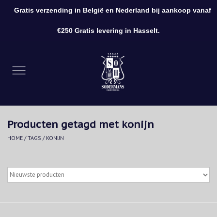
Gratis verzending in België en Nederland bij aankoop vanaf
0 Artikelen - €0,00
€250 Gratis levering in Hasselt.
Home
Kleding
Schoenen
Producten getagd met konijn
Accessoires
HOME
/
TAGS
/
KONIJN
Cadeaubon