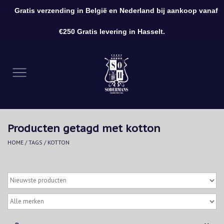
Gratis verzending in België en Nederland bij aankoop vanaf
0 Artikelen - €0,00
€250 Gratis levering in Hasselt.
Home
Kleding
Schoenen
Producten getagd met kotton
Accessoires
HOME
/
TAGS
/
KOTTON
Cadeaubon