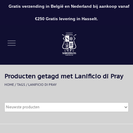
Gratis verzending in België en Nederland bij aankoop vanaf
0 Artikelen - €0,00
€250 Gratis levering in Hasselt.
Home
Kleding
Schoenen
Producten getagd met Lanificio di Pray
Accessoires
HOME
/
TAGS
/
LANIFICIO DI PRAY
Cadeaubon