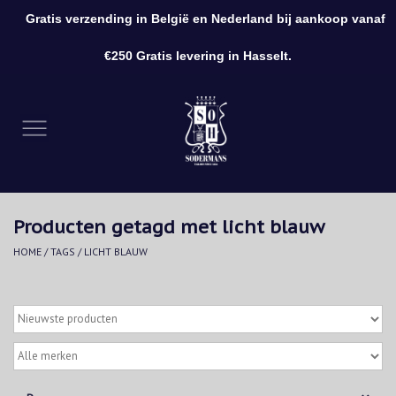
Gratis verzending in België en Nederland bij aankoop vanaf
0 Artikelen - €0,00
€250 Gratis levering in Hasselt.
Home
Kleding
Schoenen
Producten getagd met licht blauw
Accessoires
HOME
/
TAGS
/
LICHT BLAUW
Cadeaubon