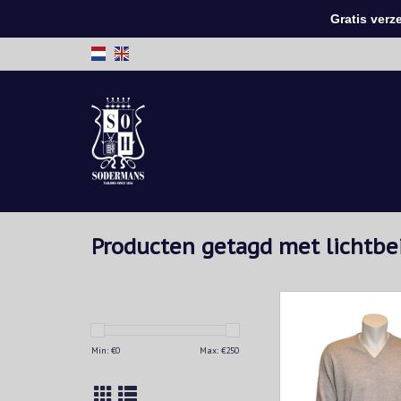
Gratis verzen
Producten getagd met lichtbe
Pull met v-hals van e
merinowol. Deze pull
licht, maar toch warm. 
Min: €
0
Max: €
250
een casual outfit of
onder een vest voor
geklede stijl