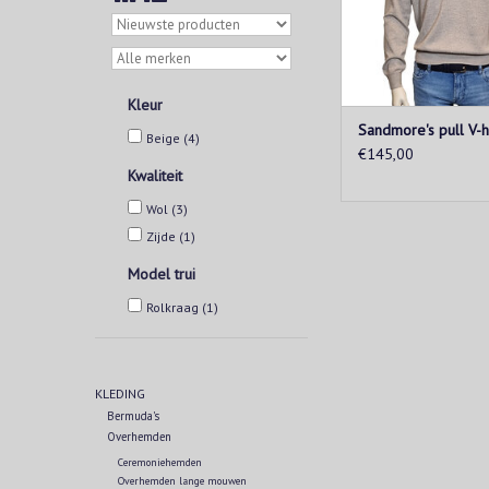
TOEVOEGEN AAN WIN
Kleur
Sandmore's pull V-h
Beige
(4)
€145,00
Kwaliteit
Wol
(3)
Zijde
(1)
Model trui
Rolkraag
(1)
KLEDING
Bermuda's
Overhemden
Ceremoniehemden
Overhemden lange mouwen