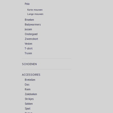
Polo
Korte mouwen
Lange mouwen
Broeken
Bodywarmers
Jassen
Ondergoed
Zwemshort
Vesten
T-shirt
Truien
SCHOENEN
ACCESSOIRES
Bretellen
Das
Riem
Zakdoeken
Strikjes
Sokken
Sjaal