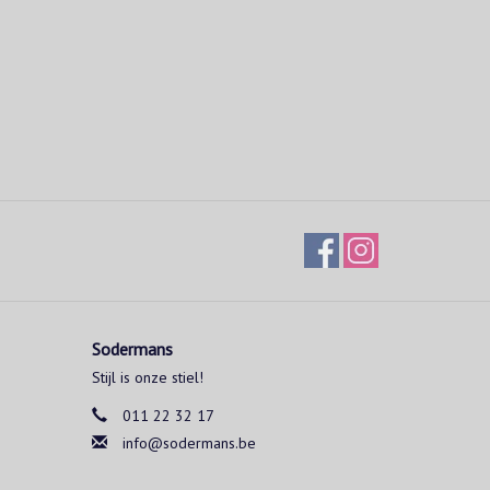
Sodermans
Stijl is onze stiel!
011 22 32 17
info@sodermans.be