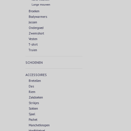
Lange mouwen
Broeken
Bodywarmers
Jassen
Ondergoed
Zwemshort
Vesten
T-shirt
Truien
SCHOENEN
ACCESSOIRES
Bretellen
Das
Riem
Zakdoeken
Strikjes
Sokken
Sjaal
Pochet
Manchetknopen
Hoofddeksel