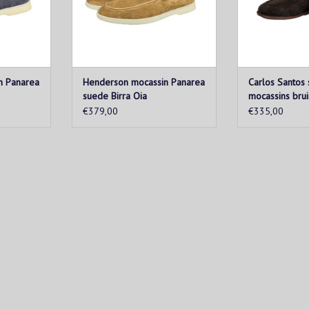
TOEVOEGEN AA
n Panarea
Henderson mocassin Panarea
Carlos Santos
suede Birra Oia
mocassins brui
€379,00
€335,00