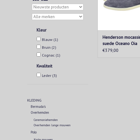
Kleur
Henderson mocassi
Blauw
(1)
suede Oceano Oia
Bruin
(2)
€379,00
Cognac
(1)
Kwaliteit
Leder
(3)
KLEDING
Bermuda's
Overhemden
Ceremoniehemden
Overhemden lange mouwen
Polo
Korte mouwen