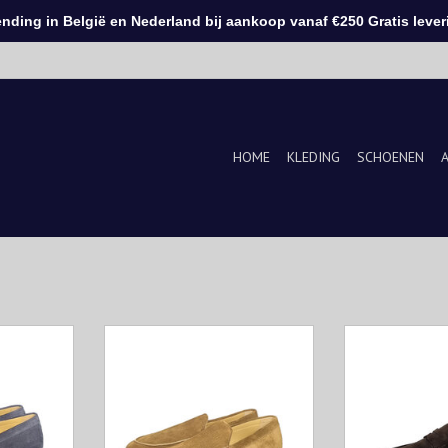
ding in België en Nederland bij aankoop vanaf €250 Gratis leveri
HOME
KLEDING
SCHOENEN
 voor
Henderson staat voor
Deze suède l
liteit,
handgemaakte kwaliteit,
winnende keuze
 verfijnde
onmiskenbare details, verfijnde
verfijnde maar 
n Italië.
ontwerpen, gemaakt in Italië.
van de lent
Handgemaakt va
KELWAGEN
TOEVOEGEN AAN WINKELWAGEN
de Goodye