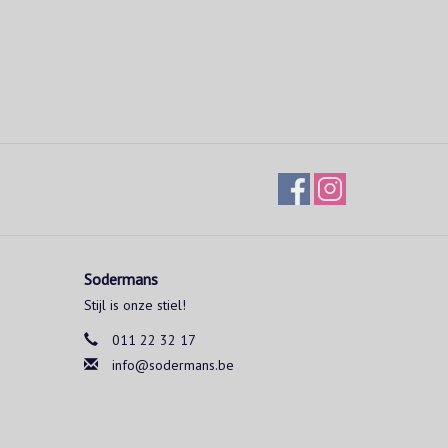
Sodermans
Stijl is onze stiel!
011 22 32 17
info@sodermans.be