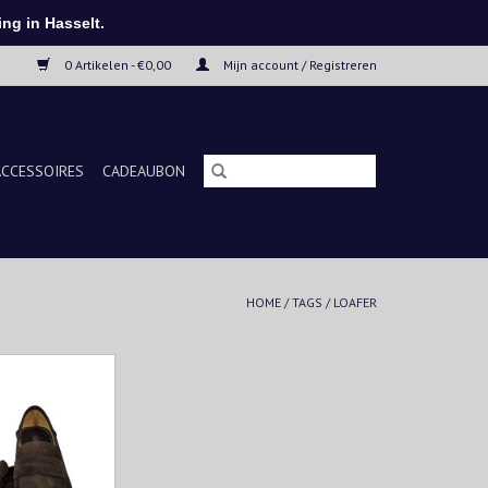
ng in Hasselt.
0 Artikelen - €0,00
Mijn account / Registreren
ACCESSOIRES
CADEAUBON
HOME
/
TAGS
/
LOAFER
oafers zijn de
 voor het soort
relaxte garderobe
e-zomerlooks.
n suède volgens
ar-methode.