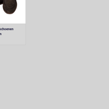
N WINKELWAGEN
 schoenen
n