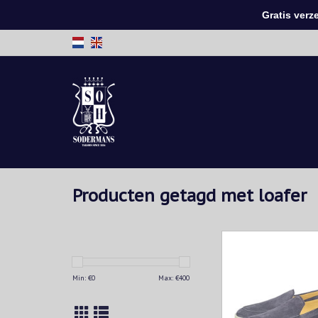
Gratis verzen
Producten getagd met loafer
Henderson staat
handgemaakte kwa
onmiskenbare details,
Min: €
0
Max: €
400
ontwerpen, gemaakt i
TOEVOEGEN AAN WIN