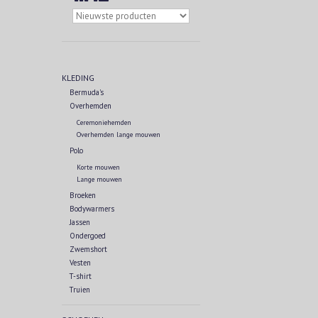
KLEDING
Bermuda's
Overhemden
Ceremoniehemden
Overhemden lange mouwen
Polo
Korte mouwen
Lange mouwen
Broeken
Bodywarmers
Jassen
Ondergoed
Zwemshort
Vesten
T-shirt
Truien