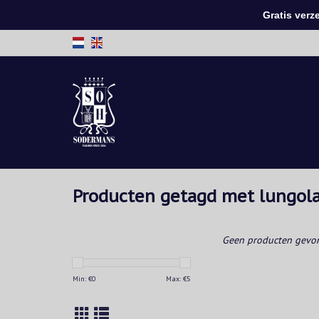
Gratis verzen
Producten getagd met lungol
Geen producten gevon
Min: €
0
Max: €
5