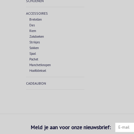
SCHOENEN
ACCESSOIRES
Bretellen
Das
Riem
Zakdoeken
Strikjes
Sokken
Sjaal
Pochet
Manchetknopen
Hoofddeksel
CADEAUBON
Meld je aan voor onze nieuwsbrief: