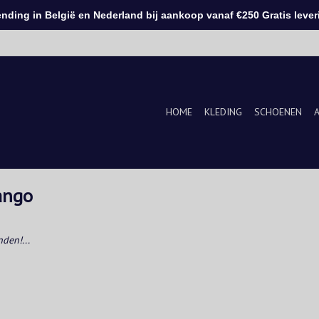
ding in België en Nederland bij aankoop vanaf €250 Gratis leveri
HOME
KLEDING
SCHOENEN
ango
den!...