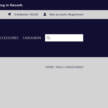
ng in Hasselt.
0 Artikelen - €0,00
Mijn account / Registreren
ACCESSOIRES
CADEAUBON
HOME
/
TAGS
/
LUNGOLANGO