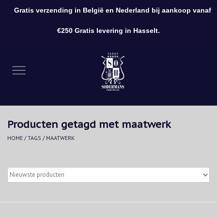
Gratis verzending in België en Nederland bij aankoop vanaf
0 Artikelen - €0,00
€250 Gratis levering in Hasselt.
Home
Kleding
Schoenen
Producten getagd met maatwerk
Accessoires
HOME
/
TAGS
/
MAATWERK
Cadeaubon