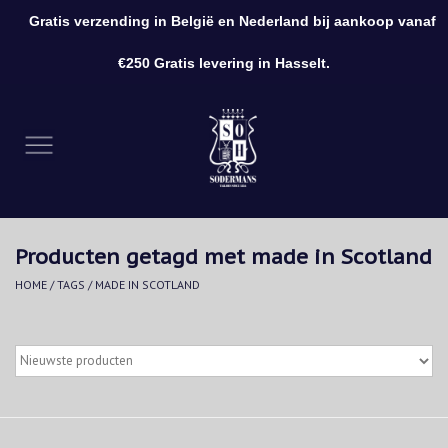
Gratis verzending in België en Nederland bij aankoop vanaf
0 Artikelen - €0,00
€250 Gratis levering in Hasselt.
Home
Kleding
Schoenen
Producten getagd met made in Scotland
Accessoires
HOME
/
TAGS
/
MADE IN SCOTLAND
Cadeaubon