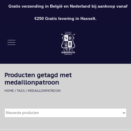
Gratis verzending in België en Nederland bij aankoop vanaf
0 Artikelen - €0,00
€250 Gratis levering in Hasselt.
Home
Kleding
Schoenen
Producten getagd met
Accessoires
medaillonpatroon
HOME
/
TAGS
/
MEDAILLONPATROON
Cadeaubon