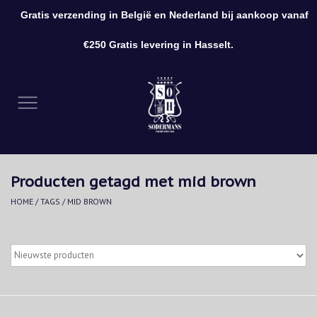
Gratis verzending in België en Nederland bij aankoop vanaf
0 Artikelen - €0,00
€250 Gratis levering in Hasselt.
Home
Kleding
Schoenen
Producten getagd met mid brown
Accessoires
HOME
/
TAGS
/
MID BROWN
Cadeaubon