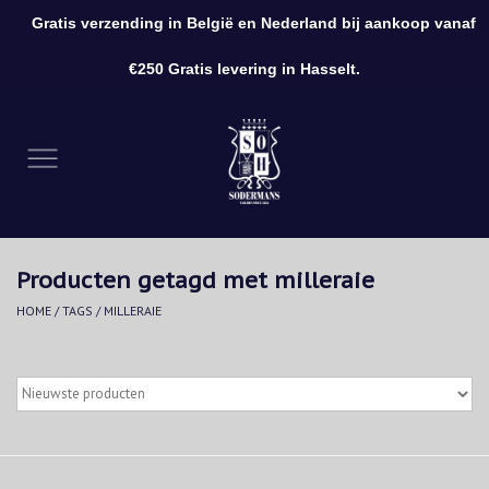
Gratis verzending in België en Nederland bij aankoop vanaf
0 Artikelen - €0,00
€250 Gratis levering in Hasselt.
Home
Kleding
Schoenen
Producten getagd met milleraie
Accessoires
HOME
/
TAGS
/
MILLERAIE
Cadeaubon