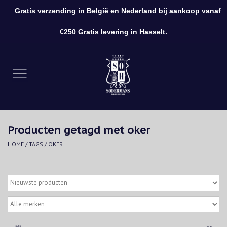
Gratis verzending in België en Nederland bij aankoop vanaf
0 Artikelen - €0,00
€250 Gratis levering in Hasselt.
Home
Kleding
Schoenen
Producten getagd met oker
Accessoires
HOME
/
TAGS
/
OKER
Cadeaubon