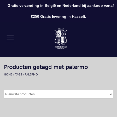
Gratis verzending in België en Nederland bij aankoop vanaf
0 Artikelen - €0,00
€250 Gratis levering in Hasselt.
Home
Kleding
Schoenen
Producten getagd met palermo
Accessoires
HOME
/
TAGS
/
PALERMO
Cadeaubon