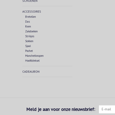
SCHOENEN
ACCESSOIRES
Bretellen
Das
Riem
Zakdoeken
Strikjes
Sokken
Sjaal
Pochet
Manchetknopen
Hoofddeksel
CADEAUBON
Meld je aan voor onze nieuwsbrief: