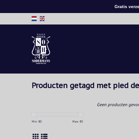
Gratis verzen
Producten getagd met pied de
Geen producten gevon
Min: €
0
Max: €
5