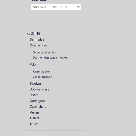
KLEDING
Bermuda's
Overhemden
Ceremoniehemden
Overhemden lange mouwen
Polo
Korte mouwen
Lange mouwen
Broeken
Bodywarmers
Jassen
Ondergoed
Zwemshort
Vesten
T-shirt
Truien