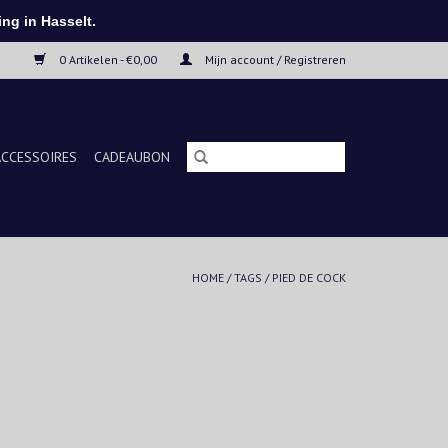
ng in Hasselt.
0 Artikelen - €0,00
Mijn account / Registreren
ACCESSOIRES
CADEAUBON
HOME
/
TAGS
/
PIED DE COCK