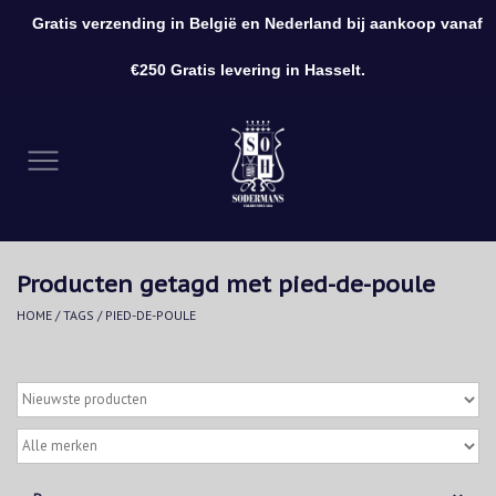
Gratis verzending in België en Nederland bij aankoop vanaf
0 Artikelen - €0,00
€250 Gratis levering in Hasselt.
Home
Kleding
Schoenen
Producten getagd met pied-de-poule
Accessoires
HOME
/
TAGS
/
PIED-DE-POULE
Cadeaubon