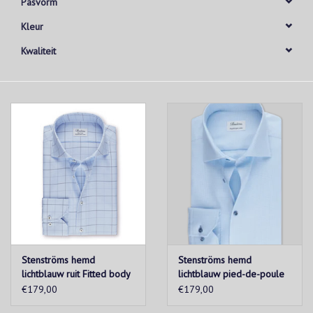
Pasvorm
Kleur
Kwaliteit
Stenströms hemd
Stenströms hemd
lichtblauw ruit Fitted body
lichtblauw pied-de-poule
Slimline
€179,00
€179,00