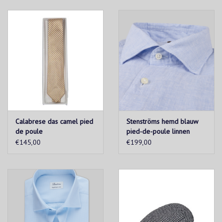
Calabrese das camel pied
Stenströms hemd blauw
de poule
pied-de-poule linnen
Fitted body
€145,00
€199,00