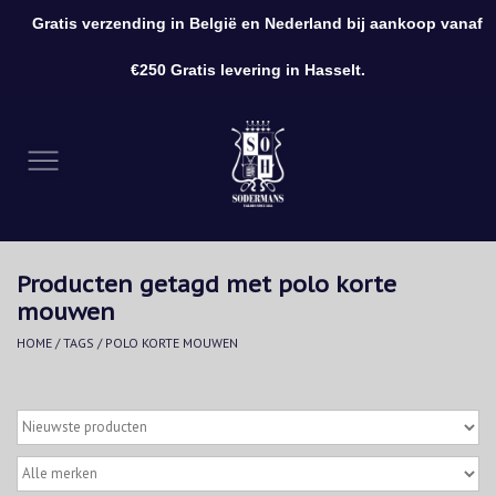
Gratis verzending in België en Nederland bij aankoop vanaf
0 Artikelen - €0,00
€250 Gratis levering in Hasselt.
Home
Kleding
Schoenen
Producten getagd met polo korte
Accessoires
mouwen
HOME
/
TAGS
/
POLO KORTE MOUWEN
Cadeaubon