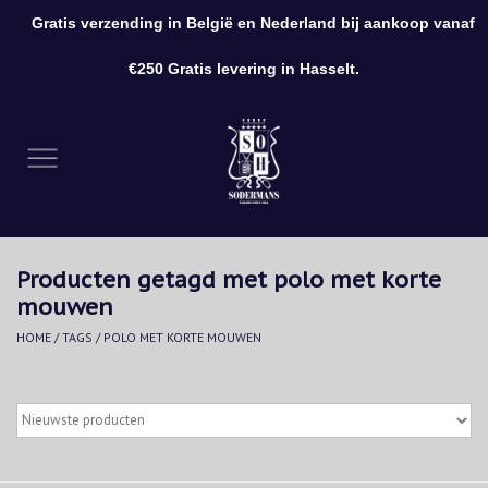
Gratis verzending in België en Nederland bij aankoop vanaf
0 Artikelen - €0,00
€250 Gratis levering in Hasselt.
Home
Kleding
Schoenen
Producten getagd met polo met korte
Accessoires
mouwen
HOME
/
TAGS
/
POLO MET KORTE MOUWEN
Cadeaubon